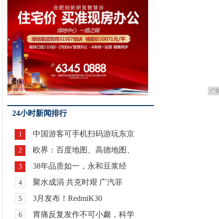
广
24小时新闻排行
中国游客可手机扫码游玩东京
1
欧界：百度地图、高德地图、
2
38年品质如一，永和豆浆经
3
聚水成涓 共克时艰 广汽菲
4
3月发布！RedmiK30
5
胃痛反复发作不可小觑，科学
6