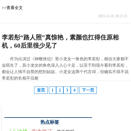
>>查看全文
2025-12-31 20:21:21
李若彤“路人照”真惊艳，素颜也扛得住原相
机，60后里很少见了
作为出演过《神雕侠侣》里小龙女一角色的李若彤，相信大家都不
会陌生了，其小龙女的角色深入人心十足，以至于到现今看到李若彤，
都会让人情不自禁的想到姑姑、小龙女这两个代言词，但确实不得不说
李若彤的长相不仅耐
>>查看全文
首页
1
2
3
4
下一页
2020-07-31 16:57:58
热点标签