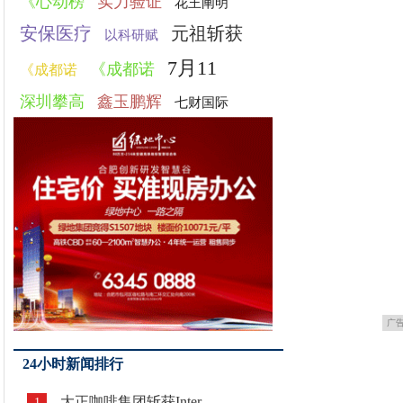
《心动榜
实力验证
花王阐明
安保医疗
元祖斩获
以科研赋
7月11
《成都诺
《成都诺
深圳攀高
鑫玉鹏辉
七财国际
广
24小时新闻排行
大正咖啡集团斩获Inter
1