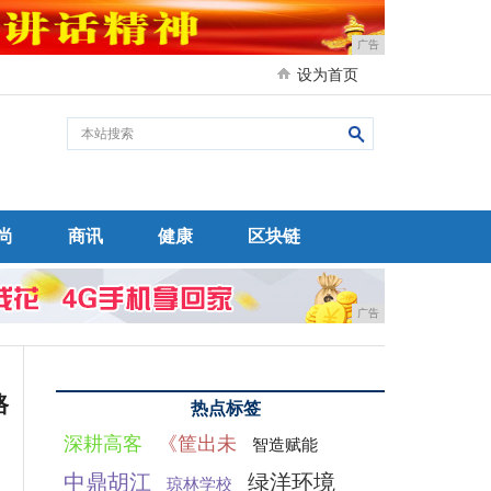
广告
设为首页
尚
商讯
健康
区块链
广告
路
热点标签
深耕高客
《筐出未
智造赋能
中鼎胡江
绿洋环境
琼林学校