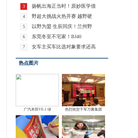
扬帆出海正当时！原妙医学借
3
野超大挑战火热开赛 越野硬
4
以野为盟 生辰同庆！兰州野
5
东莞冬至不宅家！BJ40
6
女车主买车比选对象要求还高
7
热点图片
广汽本田VE-1 绿
热烈祝贺千军万酱集团