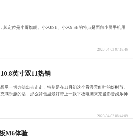
，其定位是小屏旗舰。小米8SE、小米9 SE的特点是面向小屏手机用
2020-04-03 07:18:46
0.8英寸双11热销
想尽一切办法出去走走，特别是在11月初这个看漫天红叶的好时节。
也充满乐趣的话，那么背包里最好带上一款平板电脑来充当影音娱乐神
2020-04-02 08:44:09
板M6体验