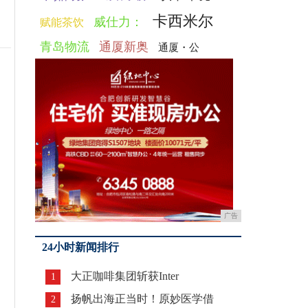
卡西米尔
威仕力：
赋能茶饮
青岛物流
通厦新奥
通厦・公
广告
24小时新闻排行
大正咖啡集团斩获Inter
1
扬帆出海正当时！原妙医学借
2