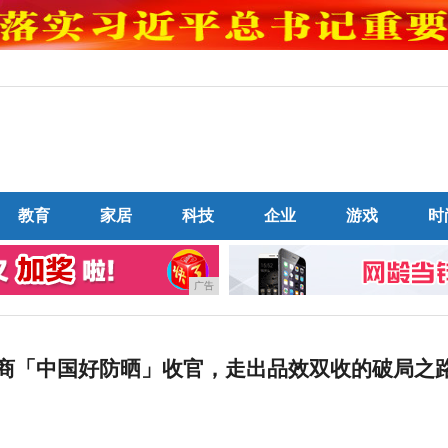
教育
家居
科技
企业
游戏
时
广告
音电商「中国好防晒」收官，走出品效双收的破局之