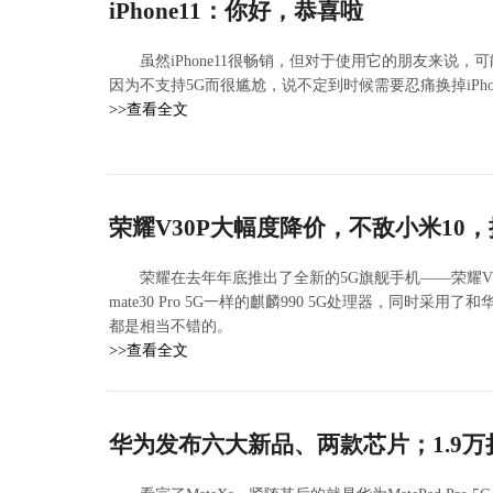
iPhone11：你好，恭喜啦
虽然iPhone11很畅销，但对于使用它的朋友来说，
因为不支持5G而很尴尬，说不定到时候需要忍痛换掉iPhon
>>查看全文
荣耀V30P大幅度降价，不敌小米10，
荣耀在去年年底推出了全新的5G旗舰手机——荣耀V3
mate30 Pro 5G一样的麒麟990 5G处理器，同时采
都是相当不错的。
>>查看全文
华为发布六大新品、两款芯片；1.9