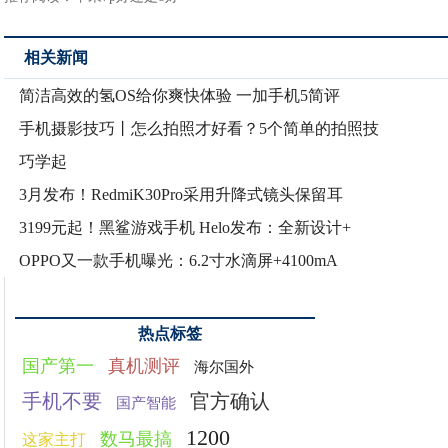
相关新闻
简洁高效的氢OS给你爽快体验 一加手机5简评
手机摄影技巧丨怎么拍照才好看？5个简单的拍照技
巧学起
3月发布！RedmiK30Pro采用升降式镜头保留耳
3199元起！黑鲨游戏手机 Helo发布：全新设计+
OPPO又一款手机曝光：6.2寸水滴屏+4100mA
热点标签
国产第一
真机测评
海尔国外
手机不要
官方确认
国产智能
1200
数马最搞
这家主打