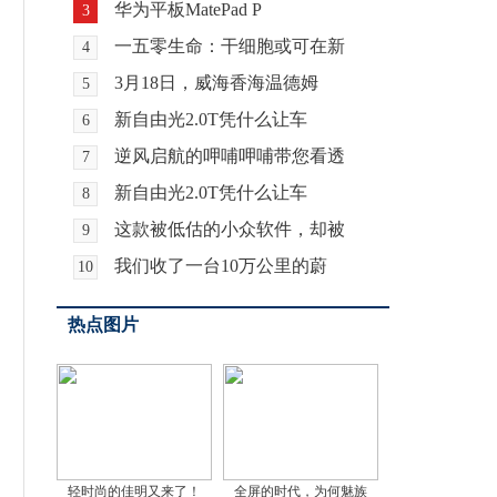
华为平板MatePad P
3
一五零生命：干细胞或可在新
4
3月18日，威海香海温德姆
5
新自由光2.0T凭什么让车
6
逆风启航的呷哺呷哺带您看透
7
新自由光2.0T凭什么让车
8
这款被低估的小众软件，却被
9
我们收了一台10万公里的蔚
10
热点图片
轻时尚的佳明又来了！
全屏的时代，为何魅族