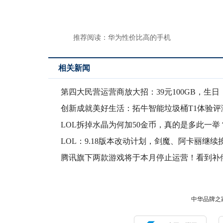
推荐阅读：
华为性价比高的手机
相关新闻
第四大民营运营商放大招：39元100GB，生日
念
创新成就美好生活：拓牛智能垃圾桶T1体验评
LOL拆掉水晶为何加50金币，真的是多此一举
后或
LOL：9.18版本改动计划，剑魔、阿卡丽继续
腾讯旗下两款游戏将于本月停止运营！看到补
玩家忍不
中华品牌之家版权所