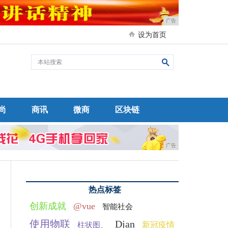
广告
设为首页
尚
商讯
微商
区块链
广告
热点标签
创新成就
@vue
智能社会
使用物联
Djan
新冠疫情
柱状图、