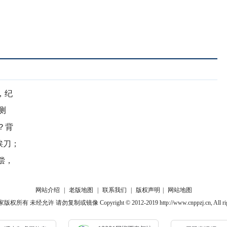
，纪
测
？背
挨刀；
偿，
网站介绍
|
老版地图
|
联系我们
|
版权声明
|
网站地图
有 未经允许 请勿复制或镜像 Copyright © 2012-2019 http://www.cnppzj.cn, All rights