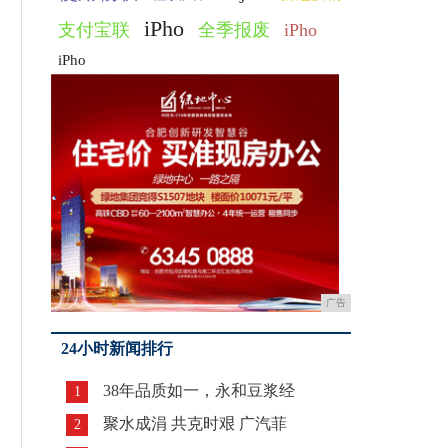
iPho
支付宝联
全季报废
iPho
iPho
广告
24小时新闻排行
38年品质如一，永和豆浆经
1
聚水成涓 共克时艰 广汽菲
2