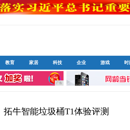
教育
家居
科技
企业
游戏
时
广告
：拓牛智能垃圾桶T1体验评测