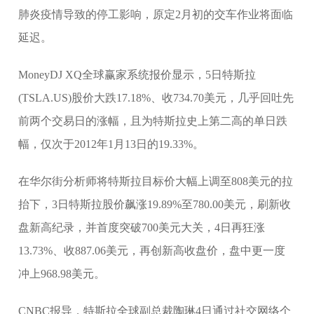
肺炎疫情导致的停工影响，原定2月初的交车作业将面临
延迟。
MoneyDJ XQ全球赢家系统报价显示，5日特斯拉
(TSLA.US)股价大跌17.18%、收734.70美元，几乎回吐先
前两个交易日的涨幅，且为特斯拉史上第二高的单日跌
幅，仅次于2012年1月13日的19.33%。
在华尔街分析师将特斯拉目标价大幅上调至808美元的拉
抬下，3日特斯拉股价飙涨19.89%至780.00美元，刷新收
盘新高纪录，并首度突破700美元大关，4日再狂涨
13.73%、收887.06美元，再创新高收盘价，盘中更一度
冲上968.98美元。
CNBC报导，特斯拉全球副总裁陶琳4日通过社交网络个