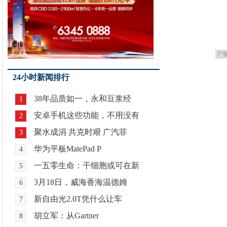
广
24小时新闻排行
38年品质如一，永和豆浆经
1
安卓手机这些功能，不用没有
2
聚水成涓 共克时艰 广汽菲
3
华为平板MatePad P
4
一五零生命：干细胞或可在新
5
3月18日，威海香海温德姆
6
新自由光2.0T凭什么让车
7
胡立军：从Gartner
8