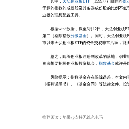
其中，
天弘创业板ETF
（159977）跟踪的
创
于标的指数的成份股及其备选成份股的比例不低于
业板的理想配置工具。
根据wind数据，截至6月12日，天弘创业板ET
第二（剔除指数
分级基金
）。同时，天弘创业板
市以来天弘创业板ETF的资金交易非常活跃，能
总之，随着创业板注册制改革的落地，创业板
资者想要把握创业板投资机会，
指数基金
或许是
风险提示：指数基金存在跟踪误差，本文内容
《招募说明书》、《基金合同》等法律文件。投
推荐阅读：
苹果7p支持无线充电吗