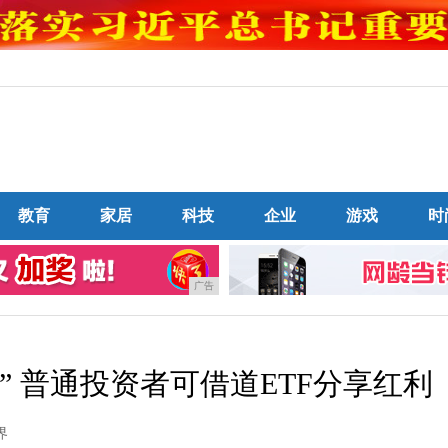
教育
家居
科技
企业
游戏
时
广告
” 普通投资者可借道ETF分享红利
界