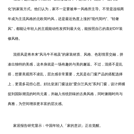
化"的家装方式。他们认为，家不一定要被单一风格所主导。不管是连续两
年成为主流风格的北欧简约风，还是最近热度上涨的“现代简约”、“轻奢
风”，都能让年轻人的主观能动性发挥到最大化，能按照自己的喜好DIY装
修风格。
混搭风是将本来“风马牛不相及”的家装材质、风格、色彩情景交融，拼
凑出独特的美感，这本身就是一场有趣的与美的邂逅。不过，混搭不是乱
搭，想要美观而不凌乱，层次感非常重要，尤其是在门窗产品的搭配选择
上，更需多花些心思。好比皇派门窗这款“爱尔兰风光”系列门窗，设计师捕
捉到国际潮流的时尚元素，并融入传统韵味的古典风格，同时兼顾时尚与
典雅，为空间增添更丰富的层次感。
家居报告研究显示：中国年轻人「家的意识」正在觉醒。