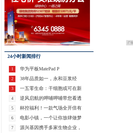
广
24小时新闻排行
华为平板MatePad P
1
38年品质如一，永和豆浆经
2
一五零生命：干细胞或可在新
3
逆风启航的呷哺呷哺带您看透
4
杯控福利！一款气场全开倍有
5
电影小镇，一个让你放肆做梦
6
源兴基因携手多家生物企业，
7