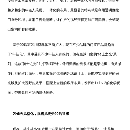
变得更加丰富多样。同时，客厅、餐厅、厨房一体化的布局模式，也是被
越来越多的年轻人采用。一体化的布局，最显著的特点就是利用透明推拉
门划分区域，取消了视觉隔断，让住户的视线变得更加广阔流畅，会呈现
出空间扩容的效果。
基于90后家装消费群体不断扩大，现在不少品牌的门窗产品都趋向
于“年轻化”。其中受到不少年轻人青睐的，便有皇派门窗的“骑士之光”系
列。这款“骑士之光”主打窄框设计，纤细流畅的线条搭配超窄边框，有效减
少门框的占比面积，在更加简约优雅的外观设计上，还能够实现更好的采
光以及扩大视野的效果，搭配上全新的客厅布局，发挥出1+1＞2的化学反
应，带来意想不到的舒适体验。
装修去风格化，混搭风更受90后追捧
现在，越来越多90后用户在装修过程中，更倾向于"混搭"、"去风格