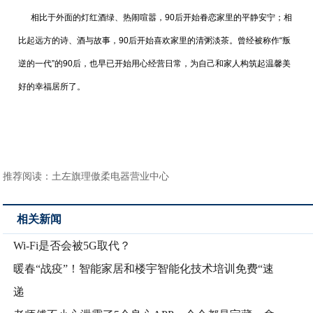
相比于外面的灯红酒绿、热闹喧嚣，90后开始眷恋家里的平静安宁；相
比起远方的诗、酒与故事，90后开始喜欢家里的清粥淡茶。曾经被称作“叛
逆的一代”的90后，也早已开始用心经营日常，为自己和家人构筑起温馨美
好的幸福居所了。
推荐阅读：
土左旗理傲柔电器营业中心
相关新闻
Wi-Fi是否会被5G取代？
暖春“战疫”！智能家居和楼宇智能化技术培训免费“速
递