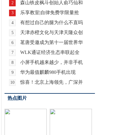
森山铁皮枫斗创始人俞巧仙和
2
乐享教室|自律免费学限量抢
3
有想过自己的腿为什么不直吗
4
天津赤橙文化与天津天隆众创
5
茗唐受邀成为第十一届世界华
6
WLK通证经济生态串联起全
7
小屏手机越来越少，并非手机
8
华为最值麒麟980手机出现
9
惊喜！北京上海领先，广深并
10
热点图片