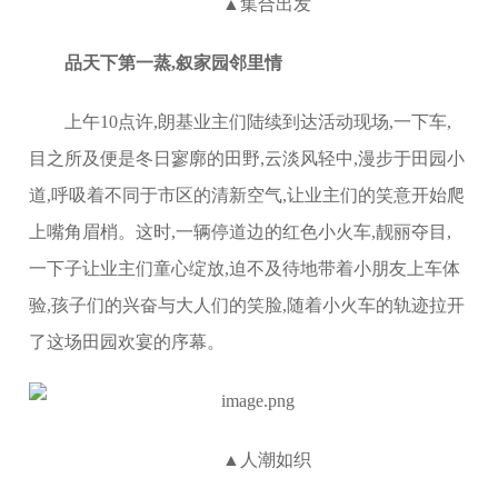
▲集合出发
品
天下第一蒸,叙家园邻里情
上午10点许,朗基业主们陆续到达活动现场,一下车,
目之所及便是冬日寥廓的田野,云淡风轻中,漫步于田园小
道,呼吸着不同于市区的清新空气,让业主们的笑意开始爬
上嘴角眉梢。这时,一辆停道边的红色小火车,靓丽夺目,
一下子让业主们童心绽放,迫不及待地带着小朋友上车体
验,孩子们的兴奋与大人们的笑脸,随着小火车的轨迹拉开
了这场田园欢宴的序幕。
▲人潮如织