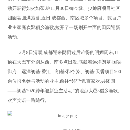
动开展得如火如荼,继11月30日御今缘、少帅府项目社区
团圆宴圆满落幕,近日,成都西、南区域多个项目、数百户
业主家庭欢聚稻乡渔歌,拉开了一场别开生面的田园迎新
活动。
12月8日清晨,成都迎来阴雨过后难得的明媚周末,11
辆在大巴车分别从西、南多点出发,满载着远洋朗基·国宾
御府、远洋朗基·香汇、朗基·和今缘、朗基·天香项目500
余位报名参与活动的业主,前往“邻里情,百家欢,共团圆
——朗基2020跨年迎新业主活动”的地点大邑·稻乡渔歌,
欢声笑语一路随行。