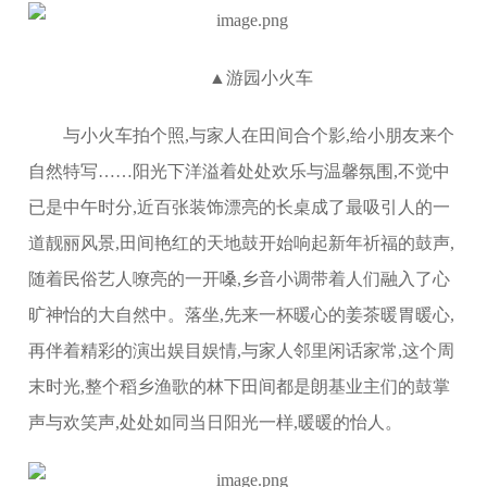
▲游园小火车
与小火车拍个照,与家人在田间合个影,给小朋友来个
自然特写……阳光下洋溢着处处欢乐与温馨氛围,不觉中
已是中午时分,近百张装饰漂亮的长桌成了最吸引人的一
道靓丽风景,田间艳红的天地鼓开始响起新年祈福的鼓声,
随着民俗艺人嘹亮的一开嗓,乡音小调带着人们融入了心
旷神怡的大自然中。落坐,先来一杯暖心的姜茶暖胃暖心,
再伴着精彩的演出娱目娱情,与家人邻里闲话家常,这个周
末时光,整个稻乡渔歌的林下田间都是朗基业主们的鼓掌
声与欢笑声,处处如同当日阳光一样,暖暖的怡人。