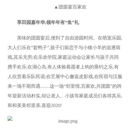
▲团圆宴百家欢
享
田园嘉年华,领年年有“鱼”礼
美味的团圆宴后,便到了自由游园时间。在萌宠乐园,
大人们乐在“套鸭子”,孩子们留恋于与小猪小羊的追逐嘻
戏,其乐无穷;在乐农学院,家庭运动会让家长与孩子共同
携手欢乐;在湖心岛,有人体验着愿者上钩的垂钓之乐,有
人欣赏着乐队民谣;在艺展中心邂逅皮影戏,在民宿与汉服
来一场不期而遇……这一场“邻里情,百家欢,共团圆”的跨
年迎新活动朴实,却让老人、小孩等家庭成员们各得其乐,
和和美美邻里亲,喜迎2020!