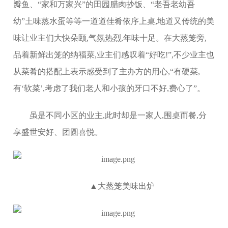
瓣鱼、“家和万家兴”的田园腊肉抄饭、“老吾老幼吾
幼”土味蒸水蛋等等一道道佳肴依序上桌,地道又传统的美
味让业主们大快朵颐,气氛热烈,年味十足。在大蒸笼旁,
品着新鲜出笼的纳福菜,业主们感叹着“好吃!”,不少业主也
从菜肴的搭配上表示感受到了主办方的用心,“有硬菜,
有‘软菜’,考虑了我们老人和小孩的牙口不好,费心了”。
虽是不同小区的业主,此时却是一家人,围桌而餐,分
享盛世安好、团圆喜悦。
▲大蒸笼美味出炉