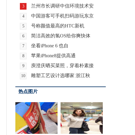
兰州市长调研中信环境技术安
3
中国游客可手机扫码游玩东京
4
号称颜值最高的HTC新机
5
简洁高效的氢OS给你爽快体
6
坐看iPhone 6 也自
7
苹果iPhone8提供高通
8
庾澄庆晒买菜照，穿着朴素接
9
雕塑工艺设计选哪家 浙江秋
10
热点图片