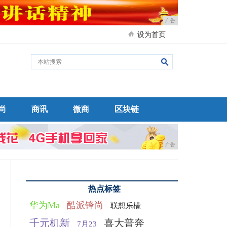
广告
设为首页
尚
商讯
微商
区块链
广告
热点标签
华为Ma
酷派锋尚
联想乐檬
千元机新
喜大普奔
7月23