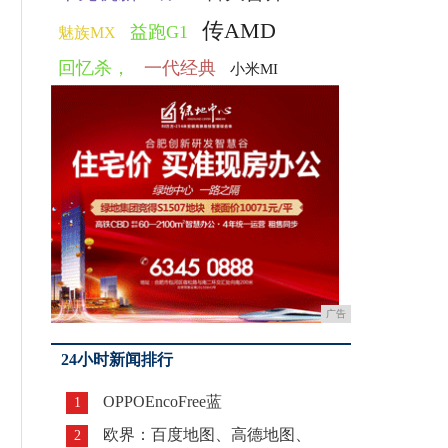
传AMD
益跑G1
魅族MX
回忆杀，
一代经典
小米MI
广告
24小时新闻排行
OPPOEncoFree蓝
1
欧界：百度地图、高德地图、
2