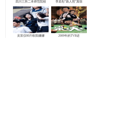
四川三所二本师范院校
李若彤“路人照”真惊
吴宣仪80斤欧阳娜娜
2009年的TVB还