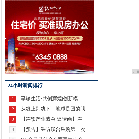
广
24小时新闻排行
享够生活·共创辉煌|创新模
1
从线上到线下，地球是圆的眼
2
【连锁产业盛会·邀请函】连
3
【预告】采筑联合采购第二次
4