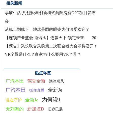
相关新闻
享够生活·共创辉煌|创新模式商圈消费O2O项目发布
会
从线上到线下，地球是圆的眼镜为何深受欢迎？
【连锁产业盛会·邀请函】连赢天下·锁定未来——201
【预告】采筑联合采购第二次联合者大会即将召开！
VR全景是什么？商家为什么要用VR全景？
热点标签
广汽本田
驾驶全新
滴滴顺风
广汽本田
全新Je
抓住直播
为何说J
全新Je
谁在守护
无刘海的
新加坡D
旧岁已展