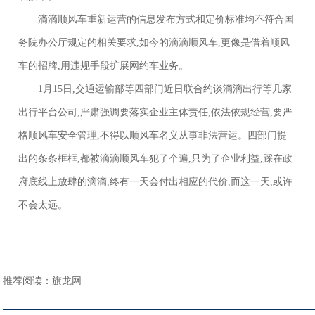
滴滴顺风车重新运营的信息发布方式和定价标准均不符合国
务院办公厅规定的相关要求,如今的滴滴顺风车,更像是借着顺风
车的招牌,用违规手段扩展网约车业务。
1月15日,交通运输部等四部门近日联合约谈滴滴出行等几家
出行平台公司,严肃强调要落实企业主体责任,依法依规经营,要严
格顺风车安全管理,不得以顺风车名义从事非法营运。四部门提
出的条条框框,都被滴滴顺风车犯了个遍,只为了企业利益,踩在政
府底线上放肆的滴滴,终有一天会付出相应的代价,而这一天,或许
不会太远。
推荐阅读：
旗龙网