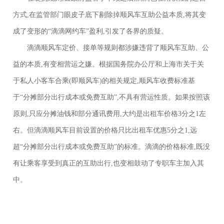
方式,在监管部门眼皮子底下剔除掉顺风车互助公益本质,将其变
成了变形的“滴滴网约车”盈利,引发了各界的质疑。
滴滴顺风车定价、接单等规则都涉嫌违背了顺风车互助、公
益的本质,有变相营运之嫌。根据国务院办公厅和上海市关于关
于私人小客车合乘(即顺风车)的相关规定,顺风车收费标准基
于“分摊部分出行成本或免费互助”,不具有营运性质。如果按照该
原则,只应分摊油钱和部分通讯费用,大约是出租车价格3分之1左
右。但滴滴顺风车目前设置的价格只比出租车优惠5分之1,远
超“分摊部分出行成本或免费互助”的标准。滴滴的价格标准,既没
有让乘客享受到真正的互助出行,也变相鼓动了专职车主加入其
中。