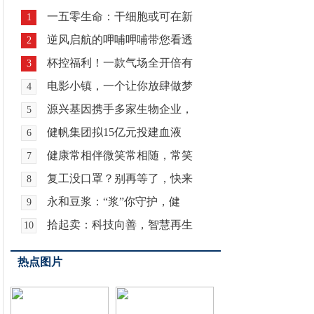
一五零生命：干细胞或可在新
1
逆风启航的呷哺呷哺带您看透
2
杯控福利！一款气场全开倍有
3
电影小镇，一个让你放肆做梦
4
源兴基因携手多家生物企业，
5
健帆集团拟15亿元投建血液
6
健康常相伴微笑常相随，常笑
7
复工没口罩？别再等了，快来
8
永和豆浆：“浆”你守护，健
9
拾起卖：科技向善，智慧再生
10
热点图片