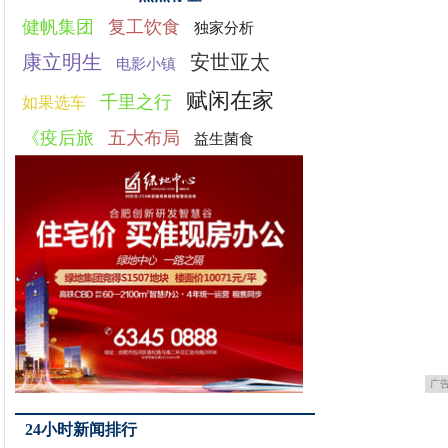
健帆集团
复工饮食
独家分析
康立明生
安世亚太
电影小镇
赋闲在家
千里之行
如果选车
《疫后旅
五大布局
益生菌食
广
24小时新闻排行