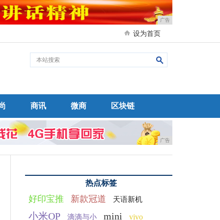
广告
设为首页
尚
商讯
微商
区块链
广告
热点标签
好印宝推
新款冠道
天语新机
小米OP
mini
vivo
滴滴与小