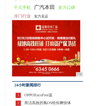
广汽本田
千元手机
多方口碑
冷门行业
实力见证
广告
24小时新闻排行
OPPOEncoFree蓝
1
简洁高效的氢OS给你爽快体
2