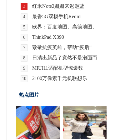
红米Note2姗姗来迟魅蓝
3
最香5G双模手机Redmi
4
欧界：百度地图、高德地图、
5
ThinkPad X390
6
致敬抗疫英雄，帮助“疫后”
7
日清出新品了竟然不是泡面而
8
MIUI11适配机型惊爆数
9
2100万像素千元机联想乐
10
热点图片