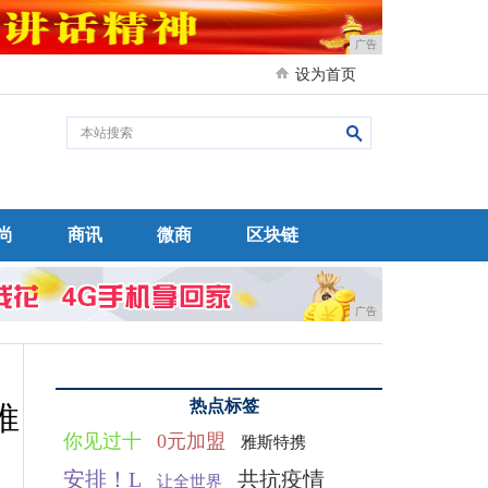
广告
设为首页
尚
商讯
微商
区块链
广告
热点标签
推
你见过十
0元加盟
雅斯特携
安排！L
共抗疫情
让全世界