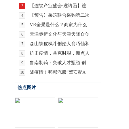
【连锁产业盛会·邀请函】连
3
【预告】采筑联合采购第二次
4
VR全景是什么？商家为什么
5
天津赤橙文化与天津天隆众创
6
森山铁皮枫斗创始人俞巧仙和
7
抗击疫情，共克时艰，新点人
8
鲁南制药：突破人才瓶颈 创
9
战疫情！邦邦汽服“驾安配A
10
热点图片