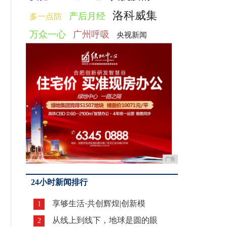
洛科威集
产后月经
多一点防
万众一心
广州呼吸
央视新闻
广告
24小时新闻排行
享够生活·共创辉煌|创新模
1
从线上到线下，地球是圆的眼
2