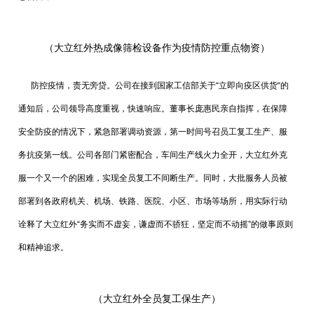
（大立红外热成像筛检设备作为疫情防控重点物资）
防控疫情，责无旁贷。公司在接到国家工信部关于“立即向疫区供货“的
通知后，公司领导高度重视，快速响应。董事长庞惠民亲自指挥，在保障
安全防疫的情况下，紧急部署调动资源，第一时间号召员工复工生产、服
务抗疫第一线。公司各部门紧密配合，车间生产线火力全开，大立红外克
服一个又一个的困难，实现全员复工不间断生产。同时，大批服务人员被
部署到各政府机关、机场、铁路、医院、小区、市场等场所，用实际行动
诠释了大立红外“务实而不虚妄，谦虚而不骄狂，坚定而不动摇”的做事原则
和精神追求。
（大立红外全员复工保生产）