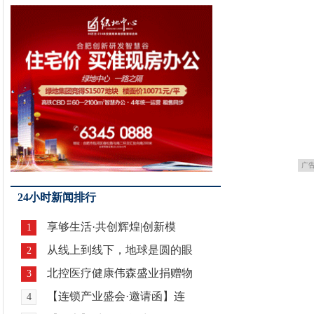
广
24小时新闻排行
享够生活·共创辉煌|创新模
1
从线上到线下，地球是圆的眼
2
北控医疗健康伟森盛业捐赠物
3
【连锁产业盛会·邀请函】连
4