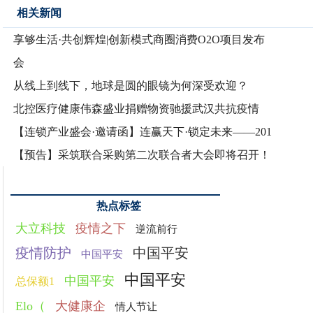
相关新闻
享够生活·共创辉煌|创新模式商圈消费O2O项目发布
会
从线上到线下，地球是圆的眼镜为何深受欢迎？
北控医疗健康伟森盛业捐赠物资驰援武汉共抗疫情
【连锁产业盛会·邀请函】连赢天下·锁定未来——201
【预告】采筑联合采购第二次联合者大会即将召开！
热点标签
大立科技
疫情之下
逆流前行
疫情防护
中国平安
中国平安
中国平安
中国平安
总保额1
Elo（
大健康企
情人节让