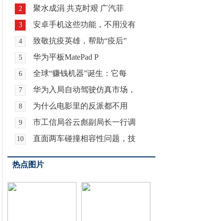
聚水成涓 共克时艰 广汽菲
2
安卓手机这些功能，不用没有
3
致敬抗疫英雄，帮助“疫后”
4
华为平板MatePad P
5
全球“赚钱机器”诞生：它每
6
华为入局自动驾驶仿真市场，
7
为什么电影里的反派都不用
8
市工信局谷云彪副局长一行调
9
直面两车碰撞相容性问题，技
10
热点图片