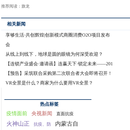
推荐阅读：
旗龙
相关新闻
享够生活·共创辉煌|创新模式商圈消费O2O项目发布
会
从线上到线下，地球是圆的眼镜为何深受欢迎？
【连锁产业盛会·邀请函】连赢天下·锁定未来——201
【预告】采筑联合采购第二次联合者大会即将召开！
VR全景是什么？商家为什么要用VR全景？
热点标签
疫情面前
央视新闻
直面抗疫
火神山正
内蒙古自
抗疫、防