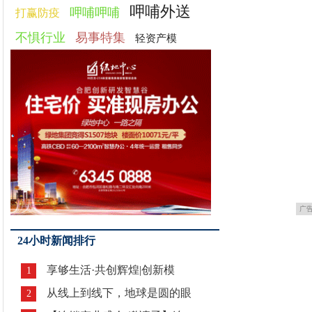
呷哺外送
呷哺呷哺
打赢防疫
不惧行业
易事特集
轻资产模
广
24小时新闻排行
享够生活·共创辉煌|创新模
1
从线上到线下，地球是圆的眼
2