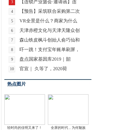
【连锁产业盛会·邀请函】连
3
【预告】采筑联合采购第二次
4
VR全景是什么？商家为什么
5
天津赤橙文化与天津天隆众创
6
森山铁皮枫斗创始人俞巧仙和
7
吓一跳！支付宝年账单刷屏，
8
盘点国家基因库2019｜韶
9
官宣｜ 久等了，2020荷
10
热点图片
轻时尚的佳明又来了！
全屏的时代，为何魅族