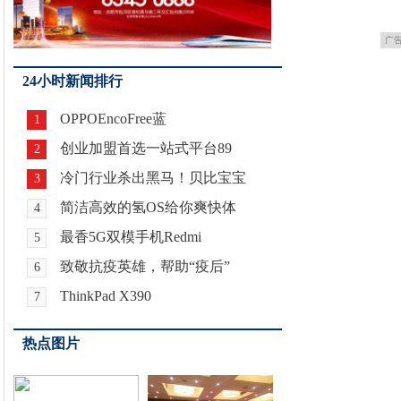
广
24小时新闻排行
OPPOEncoFree蓝
1
创业加盟首选一站式平台89
2
冷门行业杀出黑马！贝比宝宝
3
简洁高效的氢OS给你爽快体
4
最香5G双模手机Redmi
5
致敬抗疫英雄，帮助“疫后”
6
ThinkPad X390
7
热点图片