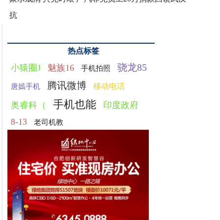
抗
热点标签
骁龙85
小猿圈J
魅族16
手机拍照
腾讯微博
移动电话
唐嫣手机
手机也能
奥睿科（
印度政府
8-13
老司机教