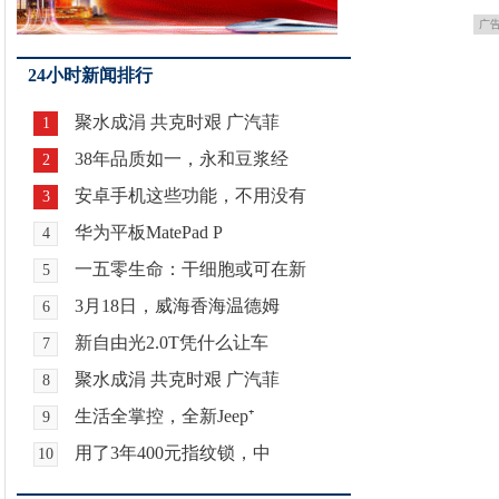
广
24小时新闻排行
聚水成涓 共克时艰 广汽菲
1
38年品质如一，永和豆浆经
2
安卓手机这些功能，不用没有
3
华为平板MatePad P
4
一五零生命：干细胞或可在新
5
3月18日，威海香海温德姆
6
新自由光2.0T凭什么让车
7
聚水成涓 共克时艰 广汽菲
8
生活全掌控，全新Jeep⁺
9
用了3年400元指纹锁，中
10