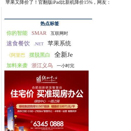
苹果又降价了！官翻版iPad比新机降价15%，网友：
热点标签
你的智能
SMAR
互联网时
速食餐饮
苹果系统
.NET
全新Je
摆脱黑白
《阿里巴
加料来袭
浙江义乌
一小时完