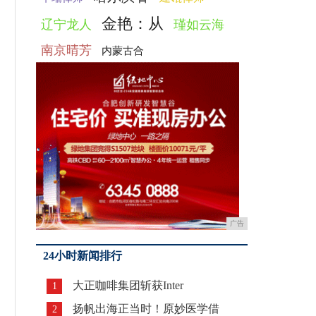
金艳：从
辽宁龙人
瑾如云海
南京晴芳
内蒙古合
广告
24小时新闻排行
大正咖啡集团斩获Inter
1
扬帆出海正当时！原妙医学借
2