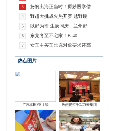
扬帆出海正当时！原妙医学借
3
野超大挑战火热开赛 越野硬
4
以野为盟 生辰同庆！兰州野
5
东莞冬至不宅家！BJ40
6
女车主买车比选对象要求还高
7
热点图片
广汽本田VE-1 绿
热烈祝贺千军万酱集团