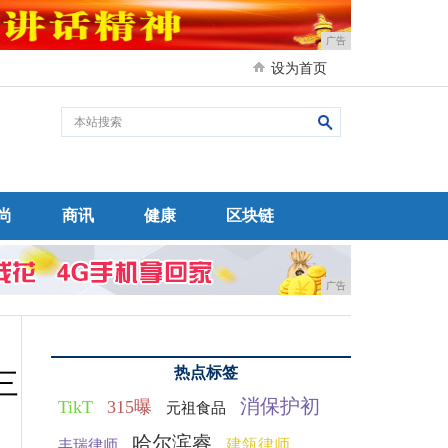
广告
设为首页
尚
商讯
健康
区块链
广告
热点标签
三
消保护初
TikT
315曝
元祖食品
哈尔滨睿
建瓴律师
丰瑞律师