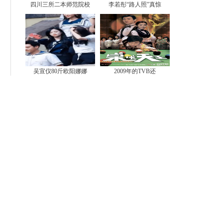
四川三所二本师范院校
李若彤“路人照”真惊
吴宣仪80斤欧阳娜娜
2009年的TVB还