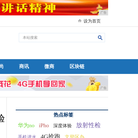
广告
设为首页
尚
商讯
微商
区块链
广告
热点标签
验
放射性检
华为no
iPho
深度体验
4G抢跑
文登区办
手机进水