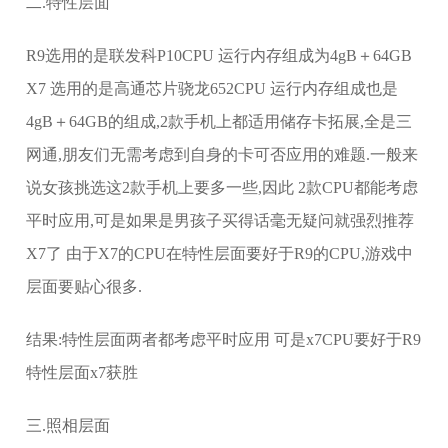
二.特性层面
R9选用的是联发科P10CPU 运行内存组成为4gB＋64GB
X7 选用的是高通芯片骁龙652CPU 运行内存组成也是
4gB＋64GB的组成,2款手机上都适用储存卡拓展,全是三
网通,朋友们无需考虑到自身的卡可否应用的难题.一般来
说女孩挑选这2款手机上要多一些,因此 2款CPU都能考虑
平时应用,可是如果是男孩子买得话毫无疑问就强烈推荐
X7了 由于X7的CPU在特性层面要好于R9的CPU,游戏中
层面要贴心很多.
结果:特性层面两者都考虑平时应用 可是x7CPU要好于R9
特性层面x7获胜
三.照相层面