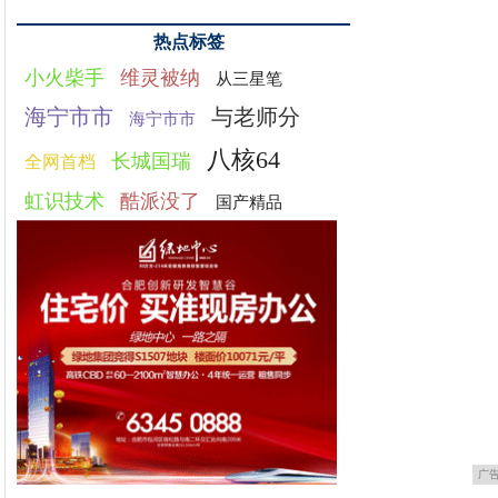
热点标签
小火柴手
维灵被纳
从三星笔
海宁市市
与老师分
海宁市市
八核64
长城国瑞
全网首档
虹识技术
酷派没了
国产精品
广