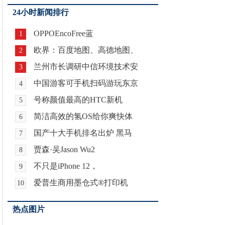
24小时新闻排行
OPPOEncoFree蓝
1
欧界：百度地图、高德地图、
2
兰州市长调研中信环境技术安
3
中国游客可手机扫码游玩东京
4
号称颜值最高的HTC新机
5
简洁高效的氢OS给你爽快体
6
国产十大手机排名出炉 黑马
7
贾森·吴Jason Wu2
8
不只是iPhone 12，
9
爱普生商用墨仓式®️打印机
10
热点图片