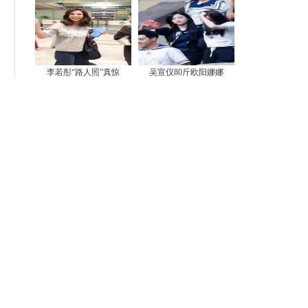
李若彤“路人照”真惊
吴宣仪80斤欧阳娜娜