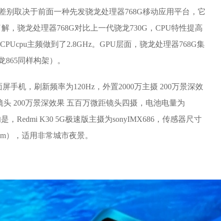
G较大 的差别取决于前面一种先发骁龙处理器768G移动应用平台，它
了解，骁龙处理器768G对比上一代骁龙730G，CPU特性提高
Ucpu主频做到了2.8GHz。GPU层面，骁龙处理器768G集
骁龙865同样构架）。
面屏手机，刷新频率为120Hz，外置2000万主摄 200万景深效
镜头 200万景深效果 五百万微距镜头四摄，电池电量为
Redmi K30 5G极速版主摄为sonyIMX686，传感器尺寸
6μm），适用非常城市夜景。