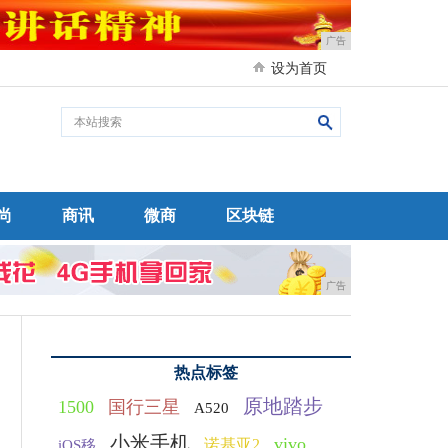
广告
设为首页
尚
商讯
微商
区块链
广告
热点标签
原地踏步
1500
国行三星
A520
小米手机
vivo
诺基亚2
iOS移