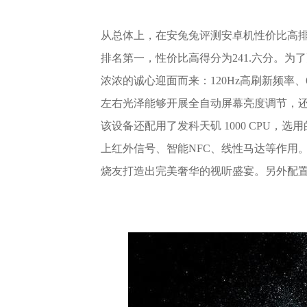
从总体上，在安兔兔评测安卓机性价比高排名榜—1
排名第一，性价比高得分为241.六分。为了更
浓浓的诚心迎面而来：120Hz高刷新频率、6
左右光泽能够开展全自动屏幕亮度调节，
该设备还配用了发科天矶 1000 CPU，
上红外信号、智能NFC、线性马达等作用
烧友打造出完美奢华的视听盛宴。另外配置了一