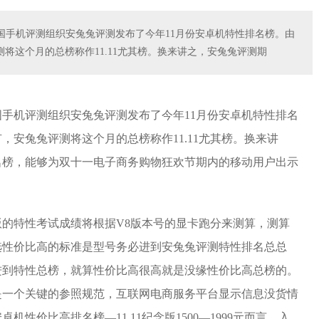
国手机评测组织安兔兔评测发布了今年11月份安卓机特性排名榜。由
将这个月的总榜称作11.11尤其榜。换来讲之，安兔兔评测期
手机评测组织安兔兔评测发布了今年11月份安卓机特性排名
安兔兔评测将这个月的总榜称作11.11尤其榜。换来讲
名榜，能够为双十一电子商务购物狂欢节期内的移动用户出示
的特性考试成绩将根据V8版本号的显卡跑分来测算，测算
选性价比高的标准是型号务必进到安兔兔评测特性排名总总
进到特性总榜，就算性价比高很高就是没缘性价比高总榜的。
是一个关键的参照规范，互联网电商服务平台显示信息没货情
性价比高排名榜—11.11纪念版1500—1999元而言，入