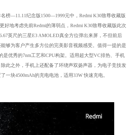
1.11纪念版1500—1999元中，Redmi K30致尊收藏版
好地考虑先前Redmi的薄弱点，Redmi K30致尊收藏版此次
.67英尺的三星E3 AMOLED真全方位弹出来屏，不但前后
还能够为客户产生多方位的完美影音视频感受。值得一提的是
选用的是优秀的7nm工艺和CPU构架。适用超大型VC排热、手机
。除此之外，手机上还配备了环绕声双扬声器，为电子竞技发
块4500mAh的充电电池，适用33W 快速充电。