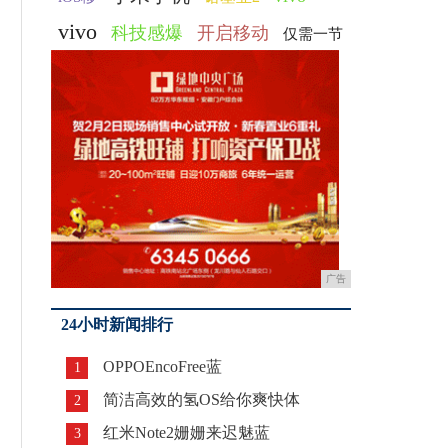
vivo
科技感爆
开启移动
仅需一节
广告
24小时新闻排行
OPPOEncoFree蓝
1
简洁高效的氢OS给你爽快体
2
红米Note2姗姗来迟魅蓝
3