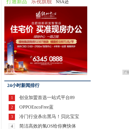
打通新品
乐视旗舰
NSA还
广
24小时新闻排行
创业加盟首选一站式平台89
1
OPPOEncoFree蓝
2
冷门行业杀出黑马！贝比宝宝
3
简洁高效的氢OS给你爽快体
4