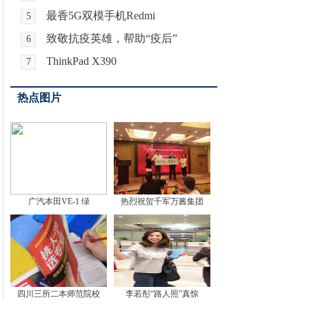
最香5G双模手机Redmi
5
致敬抗疫英雄，帮助“疫后”
6
ThinkPad X390
7
热点图片
广汽本田VE-1 绿
热烈祝贺千军万酱集团
四川三所二本师范院校
李若彤“路人照”真惊