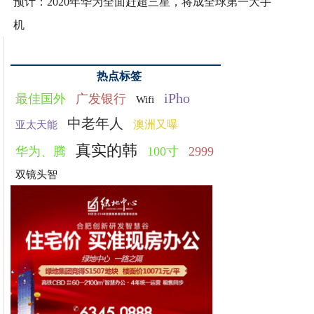
预计：2020年华为全面赶超三星，将成全球第一大手
机
热点标签
iPho
最佳国外
广发银行
Wifi
中老年人
澳洲又曝
亚太天能
真实的韩
华为、腾
100寸
2999
双镜头智