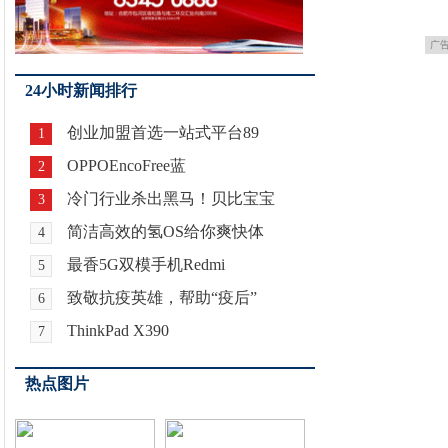
广
24小时新闻排行
创业加盟首选一站式平台89
1
OPPOEncoFree蓝
2
冷门行业杀出黑马！贝比宝宝
3
简洁高效的氢OS给你爽快体
4
最香5G双模手机Redmi
5
致敬抗疫英雄，帮助“疫后”
6
ThinkPad X390
7
热点图片