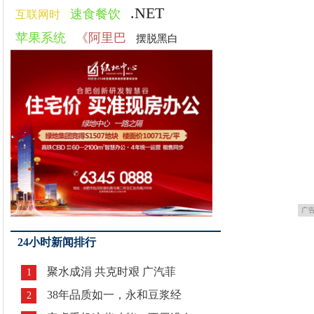
.NET
速食餐饮
互联网时
苹果系统
《阿里巴
摆脱黑白
广
24小时新闻排行
聚水成涓 共克时艰 广汽菲
1
38年品质如一，永和豆浆经
2