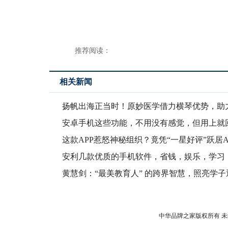
推荐阅读：
相关新闻
扬帆出海正当时！原妙医学借力横琴优势，助
医药走向
安卓手机这些功能，不用没有感觉，但用上就
去了
这款APP惹怒神秘组织？竟凭“一星好评”跃居A
安利几款优质的手机软件，省钱，娱乐，学习
有尽有
黄慧剑：“最美教育人” 的跨界智慧，照亮学子
征程
中华品牌之家版权所有 未经允许 请勿复制