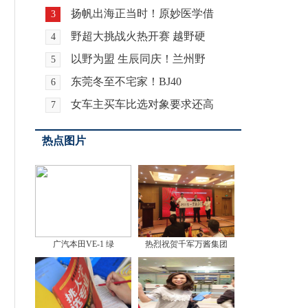
扬帆出海正当时！原妙医学借
3
野超大挑战火热开赛 越野硬
4
以野为盟 生辰同庆！兰州野
5
东莞冬至不宅家！BJ40
6
女车主买车比选对象要求还高
7
热点图片
广汽本田VE-1 绿
热烈祝贺千军万酱集团