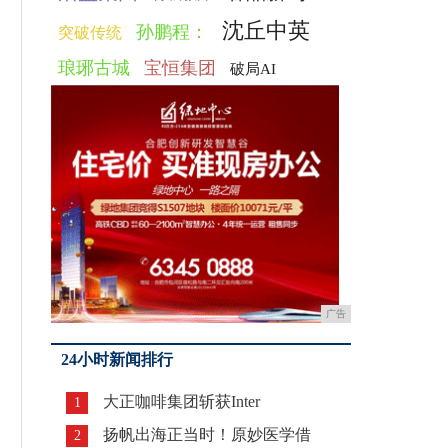
沈丘中英
孙鹏程：
突破传统
琅琊古城
宝恒集团
破局AI
广告
24小时新闻排行
大正咖啡集团斩获Inter
1
扬帆出海正当时！原妙医学借
2