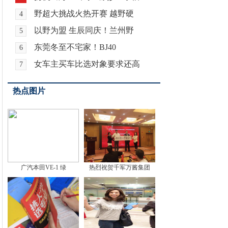
野超大挑战火热开赛 越野硬
4
以野为盟 生辰同庆！兰州野
5
东莞冬至不宅家！BJ40
6
女车主买车比选对象要求还高
7
热点图片
广汽本田VE-1 绿
热烈祝贺千军万酱集团