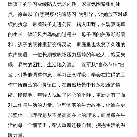
因孩子的学习成绩陷入无尽内耗，家庭氛围紧张到冰
点。徐军以“自然观察+沟通练习”为引导，让她放下对成
绩的执念，带着孩子走进公园、踏入田野，在观察花草
的生长、倾听风声鸟鸣的过程中，母子俩的关系渐渐缓
和，孩子的眼神重新变得灵动，家庭里也恢复了久违的
欢声笑语；一位长期被职场压力压垮的年轻人，饱受失
眠、易怒的困扰，生活陷入混乱。徐军从“自然节律”出
发，引导他调整作息、学习正念呼吸，学会在忙碌的工
作中给自己的心灵留白，在自然场景中释放积压的情
绪。慢慢地，年轻人找回了内心的平静，重新拥有了面
对工作与生活的力量。这些真实的生命故事，让徐军更
加坚信：心理疗愈从不是高高在上的理论，而是藏在生
活的每一个细节里，帮人重新连接自我、拥抱生活的温
暖力量。