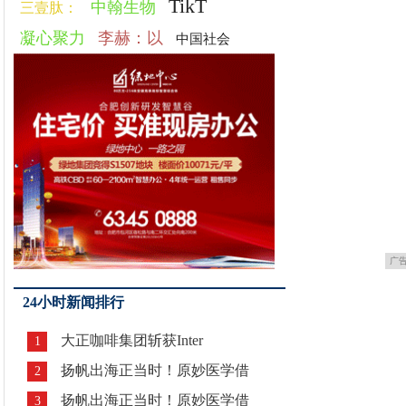
TikT
中翰生物
三壹肽：
凝心聚力
李赫：以
中国社会
广
24小时新闻排行
大正咖啡集团斩获Inter
1
扬帆出海正当时！原妙医学借
2
扬帆出海正当时！原妙医学借
3