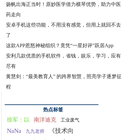
扬帆出海正当时！原妙医学借力横琴优势，助力中医
药走向
安卓手机这些功能，不用没有感觉，但用上就回不去
了
这款APP惹怒神秘组织？竟凭“一星好评”跃居App
安利几款优质的手机软件，省钱，娱乐，学习，应有
尽有
黄慧剑：“最美教育人” 的跨界智慧，照亮学子逐梦征
程
热点标签
徐军：以
南洋迪克
工业废气
NaNa
《技术向
九九老师