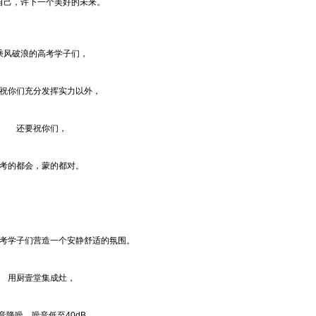
自己，许下一个美好的未来。
乘风破浪的高考学子们，
祝你们充分发挥实力以外，
还要祝你们，
考的都会，蒙的都对。
考学子们营造一个安静舒适的氛围。
用厨壹堂集成灶，
音降噪，噪音低至40dB。