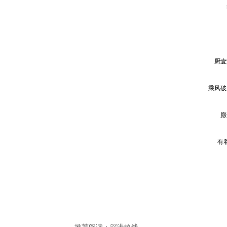
厨壹
乘风破
愿
有