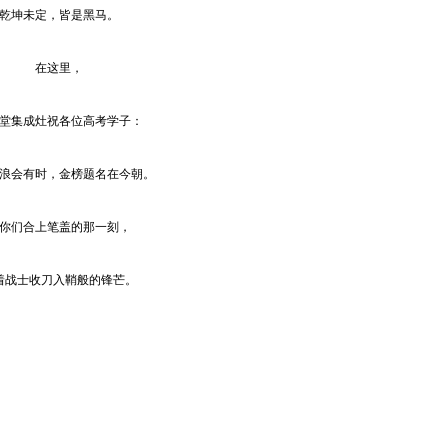
乾坤未定，皆是黑马。
在这里，
堂集成灶祝各位高考学子：
浪会有时，金榜题名在今朝。
你们合上笔盖的那一刻，
着战士收刀入鞘般的锋芒。