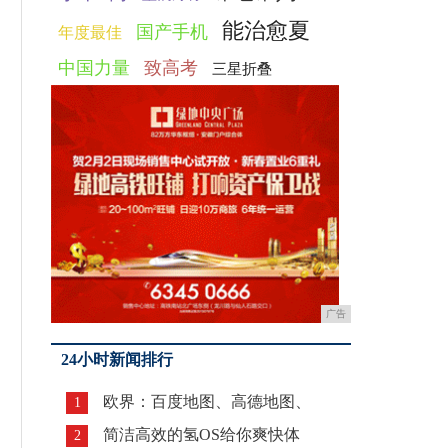
能治愈夏
国产手机
年度最佳
中国力量
致高考
三星折叠
广告
24小时新闻排行
欧界：百度地图、高德地图、
1
简洁高效的氢OS给你爽快体
2