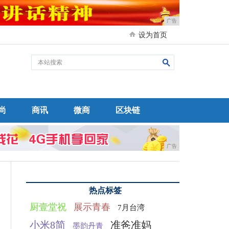
广告
设为首页
尚
商讯
微商
区块链
广告
热点标签
厨壹堂祝
展示青春
7月台湾
小米8简
准爸准妈
墨韵丹青