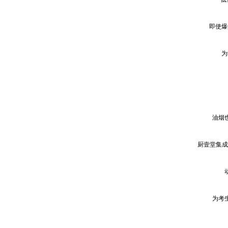
即使爆
为
油烟
厨壹堂集成
为考