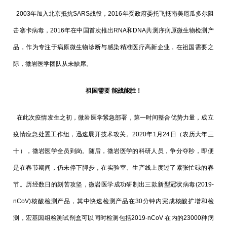
2003年加入北京抵抗SARS战役，2016年受政府委托飞抵南美厄瓜多尔阻
击寨卡病毒，2016年在中国首次推出RNA和DNA共测序病原微生物检测产
品，作为专注于病原微生物诊断与感染精准医疗高新企业，在祖国需要之
际，微岩医学团队从未缺席。
祖国需要 能战能胜！
在此次疫情发生之初，微岩医学紧急部署，第一时间整合优势力量，成立
疫情应急处置工作组，迅速展开技术攻关。2020年1月24日（农历大年三
十），微岩医学全员到岗。随后，微岩医学的科研人员，争分夺秒，即便
是在春节期间，仍未停下脚步，在实验室、生产线上度过了紧张忙碌的春
节。历经数日的刻苦攻坚，微岩医学成功研制出三款新型冠状病毒(2019-
nCoV)核酸检测产品，其中快速检测产品在30分钟内完成核酸扩增和检
测，宏基因组检测试剂盒可以同时检测包括2019-nCoV 在内的23000种病