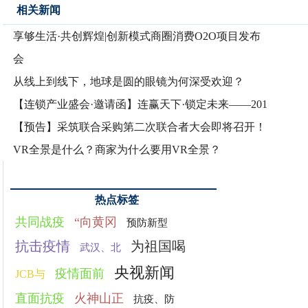
相关新闻
享够生活·共创辉煌|创新模式商圈消费O2O项目发布
会
从线上到线下，地球是圆的眼镜为何深受欢迎？
【连锁产业盛会·邀请函】连赢天下·锁定未来——201
【预告】采筑联合采购第二次联合者大会即将召开！
VR全景是什么？商家为什么要用VR全景？
热点标签
共同战疫
“向黄冈
预防新型
抗击疫情
为祖国喝
武汉、北
央视新闻
疫情面前
JCB与
直面抗疫
火神山正
抗疫、防