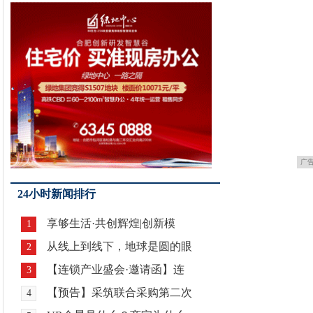
广
24小时新闻排行
享够生活·共创辉煌|创新模
1
从线上到线下，地球是圆的眼
2
【连锁产业盛会·邀请函】连
3
【预告】采筑联合采购第二次
4