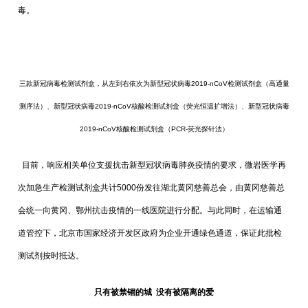
毒。
三款新冠病毒检测试剂盒，从左到右依次为
新型冠状病毒
2019-nCoV检测试剂盒（高通量
测序法）、新型冠状病毒2019-nCoV核酸检测试剂盒（荧光恒温扩增法）、新型冠状病毒
2019-nCoV核酸检测试剂盒（PCR-荧光探针法）
目前，响应相关单位支援抗击新型冠状病毒肺炎疫情的要求，微岩医学再
次加急生产检测试剂盒共计5000份发往湖北黄冈慈善总会，由黄冈慈善总
会统一向黄冈、鄂州抗击疫情的一线医院进行分配。与此同时，在运输通
道管控下，北京市国家经济开发区政府为企业开通绿色通道，保证此批检
测试剂按时抵达。
只有被禁锢的城
没有被隔离的爱