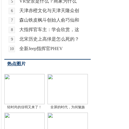
VR全景是什么？商家为什么
5
天津赤橙文化与天津天隆众创
6
森山铁皮枫斗创始人俞巧仙和
7
大指挥官车主：学会欣赏，这
8
北宋历史上高俅是怎么死的？
9
全新Jeep指挥官PHEV
10
热点图片
轻时尚的佳明又来了！
全屏的时代，为何魅族