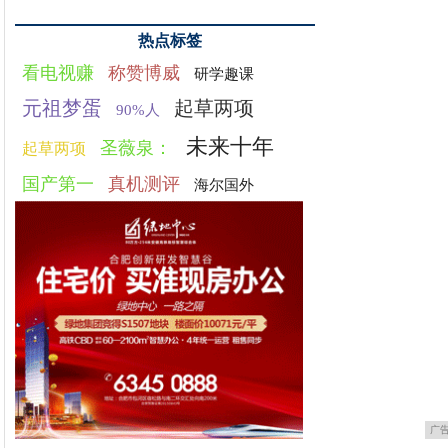
热点标签
看电视赚
称赞博威
研学趣课
元祖梦蛋
起草两项
90%人
未来十年
圣薇泉：
起草两项
国产第一
真机测评
海尔国外
广