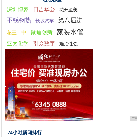
深圳博豪
日吉华公
花开至美
不锈钢热
第八届进
长城汽车
家装水管
聚焦创新
花王（中
亚太化学
引众数字
难治性强
广
24小时新闻排行