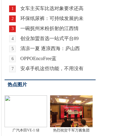
女车主买车比选对象要求还高
1
环保纸尿裤：可持续发展的未
2
一碗抚州米粉折射的江西情
3
创业加盟首选一站式平台89
4
清凉一夏 逐浪西海：庐山西
5
OPPOEncoFree蓝
6
安卓手机这些功能，不用没有
7
热点图片
广汽本田VE-1 绿
热烈祝贺千军万酱集团