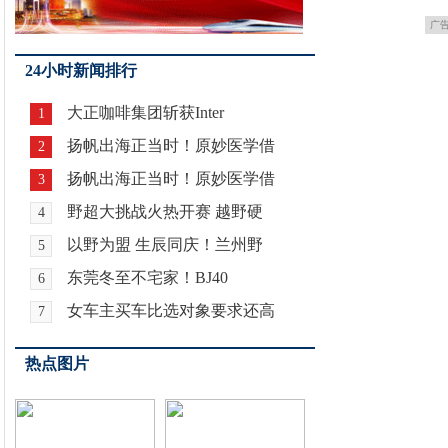
广
24小时新闻排行
大正咖啡集团斩获Inter
1
扬帆出海正当时！原妙医学借
2
扬帆出海正当时！原妙医学借
3
野超大挑战火热开赛 越野硬
4
以野为盟 生辰同庆！兰州野
5
东莞冬至不宅家！BJ40
6
女车主买车比选对象要求还高
7
热点图片