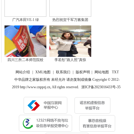
广汽本田VE-1 绿
热烈祝贺千军万酱集团
四川三所二本师范院校
李若彤“路人照”真惊
网站介绍
|
XML地图
|
联系我们
|
版权声明
|
网站地图
TXT
中华品牌之家版权所有 未经允许 请勿复制或镜像 Copyright © 2012-
2019 http://www.cnppzj.cn, All rights reserved.
浙ICP备2023016433号-35