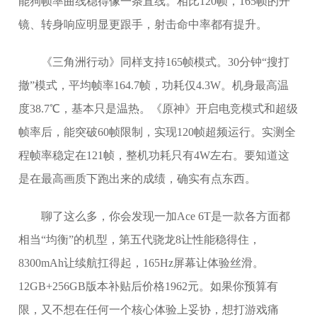
能狗帧率曲线稳得像一条直线。相比120帧，165帧的开
镜、转身响应明显更跟手，射击命中率都有提升。
《三角洲行动》同样支持165帧模式。30分钟“搜打
撤”模式，平均帧率164.7帧，功耗仅4.3W。机身最高温
度38.7℃，基本只是温热。《原神》开启电竞模式和超级
帧率后，能突破60帧限制，实现120帧超频运行。实测全
程帧率稳定在121帧，整机功耗只有4W左右。要知道这
是在最高画质下跑出来的成绩，确实有点东西。
聊了这么多，你会发现一加Ace 6T是一款各方面都
相当“均衡”的机型，第五代骁龙8让性能稳得住，
8300mAh让续航扛得起，165Hz屏幕让体验丝滑。
12GB+256GB版本补贴后价格1962元。如果你预算有
限，又不想在任何一个核心体验上妥协，想打游戏痛