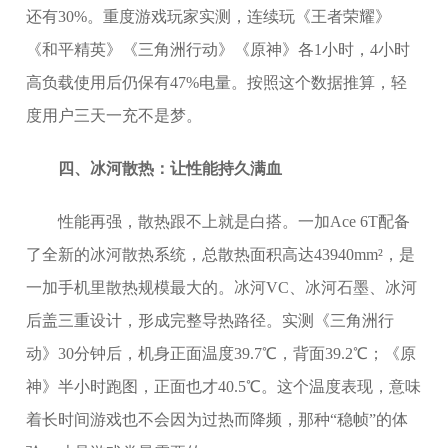
还有30%。重度游戏玩家实测，连续玩《王者荣耀》
《和平精英》《三角洲行动》《原神》各1小时，4小时
高负载使用后仍保有47%电量。按照这个数据推算，轻
度用户三天一充不是梦。
四、冰河散热：让性能持久满血
性能再强，散热跟不上就是白搭。一加Ace 6T配备
了全新的冰河散热系统，总散热面积高达43940mm²，是
一加手机里散热规模最大的。冰河VC、冰河石墨、冰河
后盖三重设计，形成完整导热路径。实测《三角洲行
动》30分钟后，机身正面温度39.7℃，背面39.2℃；《原
神》半小时跑图，正面也才40.5℃。这个温度表现，意味
着长时间游戏也不会因为过热而降频，那种“稳帧”的体