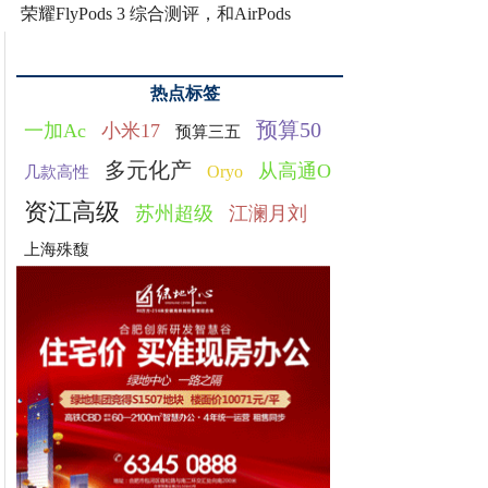
荣耀FlyPods 3 综合测评，和AirPods
热点标签
预算50
一加Ac
小米17
预算三五
多元化产
从高通O
Oryo
几款高性
资江高级
苏州超级
江澜月刘
上海殊馥