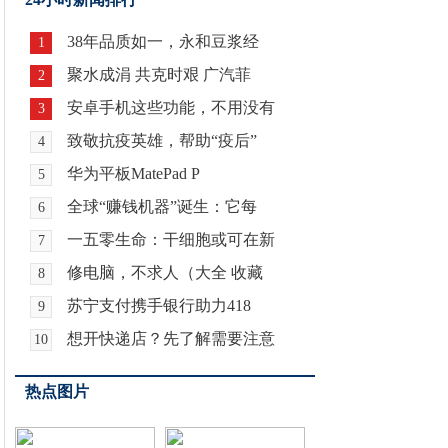
38年品质如一，永和豆浆经
1
聚水成涓 共克时艰 广汽菲
2
安卓手机这些功能，不用没有
3
致敬抗疫英雄，帮助“疫后”
4
华为平板MatePad P
5
全球“赚钱机器”诞生：它每
6
一五零生命：干细胞或可在新
7
修电脑，不求人（大全 收藏
8
苏宁支付携手银行助力418
9
想开快递店？先了解需要注意
10
热点图片