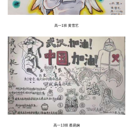
高一1班 黄雪艺
高一13班 蔡易娴