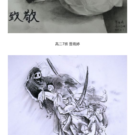
高二7班 晋雨婷