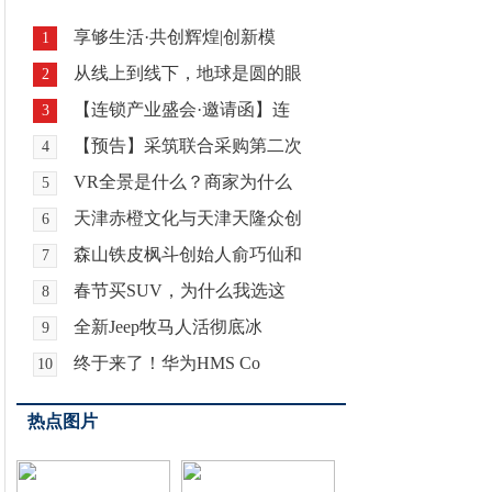
享够生活·共创辉煌|创新模
1
从线上到线下，地球是圆的眼
2
【连锁产业盛会·邀请函】连
3
【预告】采筑联合采购第二次
4
VR全景是什么？商家为什么
5
天津赤橙文化与天津天隆众创
6
森山铁皮枫斗创始人俞巧仙和
7
春节买SUV，为什么我选这
8
全新Jeep牧马人活彻底冰
9
终于来了！华为HMS Co
10
热点图片