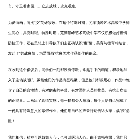
市、守卫着家园……众志成城，攻克艰难。
为爱而画，向抗“疫”英雄致敬。在这个特殊时期，芜湖顶峰艺术高级中学师
生同心，共克时艰。特殊时期，芜湖顶峰艺术高级中学不仅积极做好疫情
防控工作，还在思想上引导孩子们去正确认识“疫”情，美育与德育相结合，
发起了“共战疫情，为爱而画”抗疫美术作品创作的倡议。
在收到这个倡议后，同学们一刻都没有停歇，拿起手中的画笔，积极地加
入了这场战“疫”。虽然他们的作品有些稚嫩，但是他们都很用心，作品中饱
含了自己的真性情，有对病毒的科普、有对医护人员的赞美、有抗击病毒
的正能量……画出了真情实感，每一幅都令人感动，每个人给自己完成了
一份具有特殊意义的寒假作业。他们用自己的声音行动告诉大家，战“疫”必
胜！
我们相信：精神可以鼓舞人心，也可以医治人心。由于篇幅有限，我们只