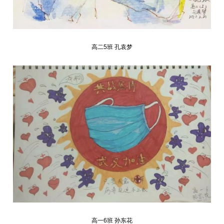
高二5班 孔袁梦
高一6班 孙东花