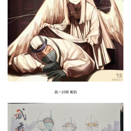
高一10班 蒋韵