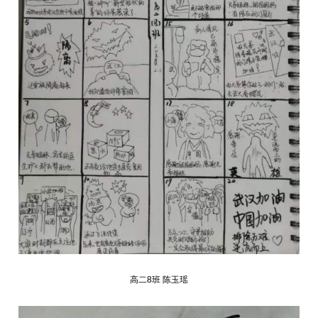
高二8班 陈玉瑶