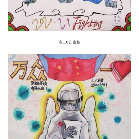
高二6班 唐杨