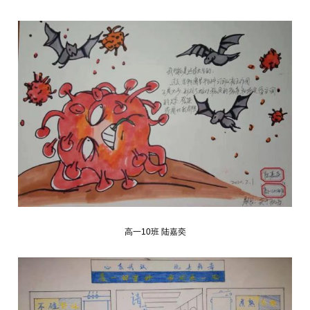
高一10班 陆嘉奕