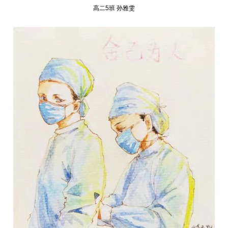
高二5班 孙雅雯