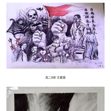
高二6班 王紫晨