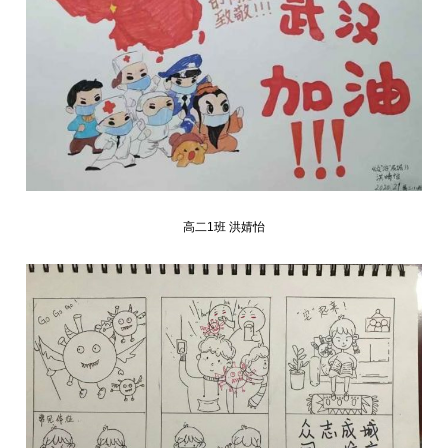
高二1班 洪婧怡