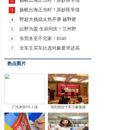
扬帆出海正当时！原妙医学借
2
扬帆出海正当时！原妙医学借
3
野超大挑战火热开赛 越野硬
4
以野为盟 生辰同庆！兰州野
5
东莞冬至不宅家！BJ40
6
女车主买车比选对象要求还高
7
热点图片
广汽本田VE-1 绿
热烈祝贺千军万酱集团