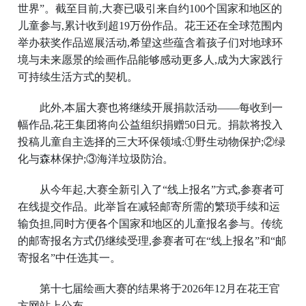
世界”。截至目前,大赛已吸引来自约100个国家和地区的
儿童参与,累计收到超19万份作品。花王还在全球范围内
举办获奖作品巡展活动,希望这些蕴含着孩子们对地球环
境与未来愿景的绘画作品能够感动更多人,成为大家践行
可持续生活方式的契机。
此外,本届大赛也将继续开展捐款活动——每收到一
幅作品,花王集团将向公益组织捐赠50日元。捐款将投入
投稿儿童自主选择的三大环保领域:①野生动物保护;②绿
化与森林保护;③海洋垃圾防治。
从今年起,大赛全新引入了“线上报名”方式,参赛者可
在线提交作品。此举旨在减轻邮寄所需的繁琐手续和运
输负担,同时方便各个国家和地区的儿童报名参与。传统
的邮寄报名方式仍继续受理,参赛者可在“线上报名”和“邮
寄报名”中任选其一。
第十七届绘画大赛的结果将于2026年12月在花王官
方网站上公布。