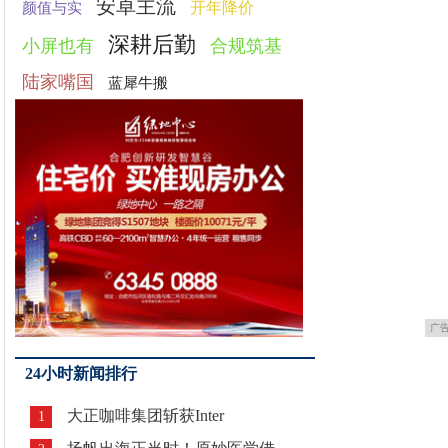
安卓主流
开年降价
颜值与实
深耕后勤
小屏也有
合规筑基
陆家嘴国
蓝犀牛搬
广
24小时新闻排行
大正咖啡集团斩获Inter
1