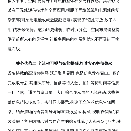
极大节省了空间,更提升了环境的整体档次与科技感。其核心突
破在于无线通信技术的全面应用,摆脱了网络线缆和电源线的复
杂束缚(可采用电池或就近隐蔽取电),实现了“随处可放,放了即
用”的极致便捷。这为历史建筑、临时服务点、空间布局调整提
供了前所未有的灵活性,让服务网络的扩展和优化不再受制于物
理布线。
核心优势二:全流程可视与智能提醒,打造安心等待体验
设备搭载的高清触控屏,既是取号界面,也是信息发布窗口。客户
完成取号后,其排队序号、当前等待人数、预计等待时间等信息
一目了然。通过与窗口屏、大厅综合显示屏的无线联动,这些关
键信息得以多点位、实时同步展示,构建了立体的信息告知网
络。结合清晰的语音叫号与屏幕闪烁提示,构成“视听双保险”,有
效缓解了客户因担心过号而产生的站立排队(“人肉占队”)压力,使
他们可以更安心地利用等待时间,从而提升客户满意度和场所秩