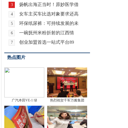
扬帆出海正当时！原妙医学借
3
女车主买车比选对象要求还高
4
环保纸尿裤：可持续发展的未
5
一碗抚州米粉折射的江西情
6
创业加盟首选一站式平台89
7
热点图片
广汽本田VE-1 绿
热烈祝贺千军万酱集团