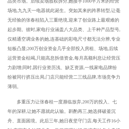
品类市场。后续卖场股权拆分,她接手1000平方米的经营
场地,九九天一电器就此诞生。突如其来的跨界转型,让毫
无经验的张春桂陷入三重绝境,迎来了创业路上最艰难的
起步期。彼时,家电行业涵盖八大品类、上千种产品型号,
仅精通空调业务的她,连基础的彩电尺寸都无法分辨,专业
短板凸显;200万创业资金几乎全部投入房租、场地,后续
运营资金枯竭,只能高息拆借资金,每月高额利息让经营压
力剧增;同时,因行业资历浅、缺乏资源,一线家电品牌纷
纷被同行挤压出局,门店只能经营二三线品牌,市场竞争力
薄弱。
多重压力让张春桂一度濒临放弃,200万的投入、七
年的深耕,让她不愿就此认输。斟酌再三,她选择破釜沉
舟、直面困境。此后三年,她日夜坚守门店,每天工作16小