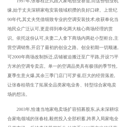
1997年,张春桂正式踏入家电创业赛道,而这份创业机
缘,始于丈夫深耕家电安装领域积攒的良好口碑。上世纪
90年代,其丈夫凭借细致专业的空调安装技术,收获奉化当
地民众广泛认可,更是得到奉化两大核心商场经理的赏
识。依托这份认可,夫妻二人拿下商场内两处小型柜台,主
营空调销售,开启了最初的创业之路。创业初期一切顺遂,
可2000年商场改制拆迁,店铺被迫搬迁至广平路,开设75平
方米的空调专卖店。单一的空调品类具有极强的季节性,
夏季生意火爆,其余三季门店门可罗雀,巨大的经营落差,
让张春桂萌生了拓展全品类家电业务、转型综合家电卖
场的想法。
2003年,恰逢当地家电卖场扩容招募股东,从未深耕综
合家电领域的张春桂,毅然投入全部积蓄,跨界入局家电全