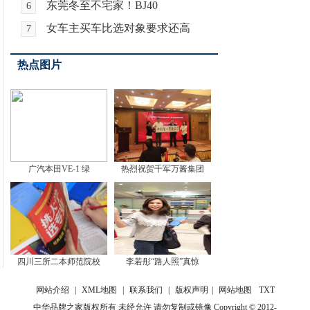
东莞冬至不宅家！BJ40
6
女车主买车比选对象要求还高
7
热点图片
广汽本田VE-1 绿
热烈祝贺千军万酱集团
四川三所二本师范院校
李若彤“路人照”真惊
网站介绍
|
XML地图
|
联系我们
|
版权声明
|
网站地图
TXT
中华品牌之家版权所有 未经允许 请勿复制或镜像 Copyright © 2012-