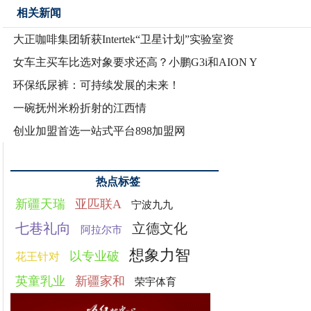
相关新闻
大正咖啡集团斩获Intertek“卫星计划”实验室资
女车主买车比选对象要求还高？小鹏G3i和AION Y
环保纸尿裤：可持续发展的未来！
一碗抚州米粉折射的江西情
创业加盟首选一站式平台898加盟网
热点标签
新疆天瑞
亚匹联A
宁波九九
七巷礼向
立德文化
阿拉尔市
想象力智
以专业破
花王针对
英童乳业
新疆家和
荣宇体育