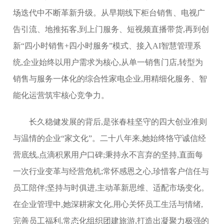
场迭代中不断革新升级。从早期线下柜台销售、电视广
告引流、地推拓客,到上门服务、短视频直播带货,再到创
新“四小时销售+四小时服务”模式、接入AI智慧管理系
统,企业始终以用户需求为核心,从单一销售门店,转型为
销售与服务一体化的综合性家电企业,用精细化服务、智
能化运营筑牢核心竞争力。
长久稳健发展的背后,是张春桂坚守的四大创业准则
与温情的企业“家文化”。二十八年来,她始终恪守诚信经
营底线,点滴积累用户口碑;秉持永不言弃的坚持,直面每
一次行业变革与经营危机;常怀感恩之心,珍惜客户信任与
员工陪伴;坚持与时俱进,主动革新思维、适配市场变化。
在企业管理中,她深耕家文化,用心关怀员工生活与情绪,
完善员工福利,常态化组织团建旅游,打造出凝聚力极强的