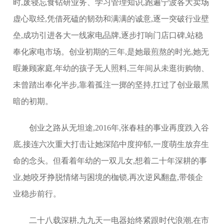
时,废寝忘食钻研业务、学习管理知识,跑遍宁波各大卖场
虚心取经,凭借死磕的韧劲和满满的诚意,逐一突破行业壁
垒,成功引进各大一线家电品牌,逐步打响门店口碑,站稳
奉化家电市场。创业初期的三年,是她最煎熬的时光,她无
暇兼顾家庭,年幼的孩子无人照料,三年间从未逛街购物、
未曾踏出奉化半步,靠着孤注一掷的坚持,扛过了创业最黑
暗的初期。
创业之路从无坦途,2016年,张春桂的事业再度跌入谷
底,接连六次重大打击让她深陷中度抑郁,一度萌生放弃生
命的念头。但看着年幼的一双儿女,想着二十年深耕的事
业,她咬牙挣脱情绪与困境的枷锁,再次逆风翻盘,带领企
业稳步前行。
二十八载深耕,九九天一电器始终紧跟时代浪潮,在市