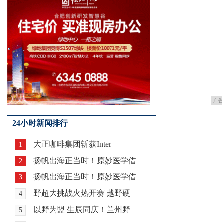
广
24小时新闻排行
大正咖啡集团斩获Inter
1
扬帆出海正当时！原妙医学借
2
扬帆出海正当时！原妙医学借
3
野超大挑战火热开赛 越野硬
4
以野为盟 生辰同庆！兰州野
5