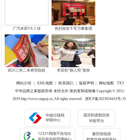
广汽本田VE-1 绿
热烈祝贺千军万酱集团
四川三所二本师范院校
李若彤“路人照”真惊
网站介绍
|
XML地图
|
联系我们
|
版权声明
|
网站地图
TXT
中华品牌之家版权所有 未经允许 请勿复制或镜像 Copyright © 2012-
2019 http://www.cnppzj.cn, All rights reserved.
浙ICP备2023016433号-35