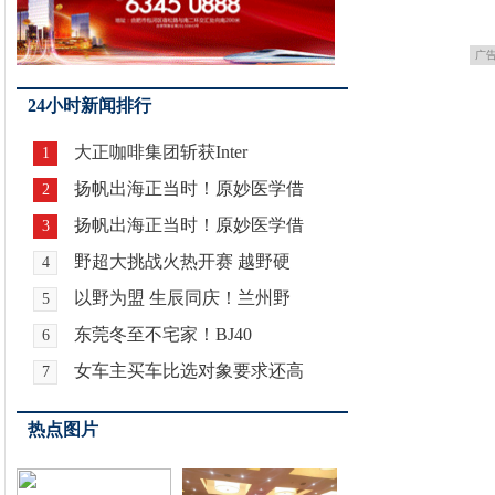
广
24小时新闻排行
大正咖啡集团斩获Inter
1
扬帆出海正当时！原妙医学借
2
扬帆出海正当时！原妙医学借
3
野超大挑战火热开赛 越野硬
4
以野为盟 生辰同庆！兰州野
5
东莞冬至不宅家！BJ40
6
女车主买车比选对象要求还高
7
热点图片