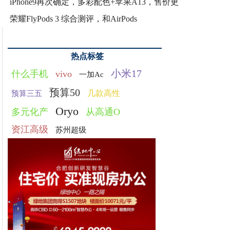
iPhone9再次确定，多彩配色+苹果A13，售价更
荣耀FlyPods 3 综合测评，和AirPods
热点标签
小米17
什么手机
vivo
一加Ac
预算50
几款高性
预算三五
Oryo
多元化产
从高通O
资江高级
苏州超级