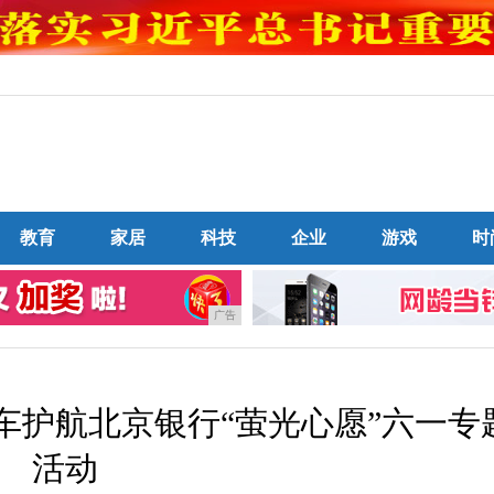
教育
家居
科技
企业
游戏
时
广告
车护航北京银行“萤光心愿”六一专
活动