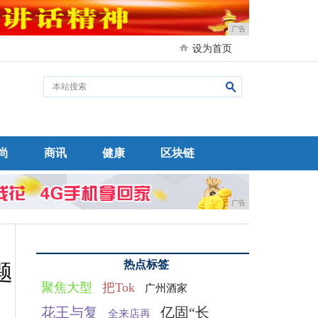
广告
设为首页
尚
商讯
健康
区块链
广告
热点标签
题
聚焦大型
把Tok
广州酒家
花王与复
亿固“长
全来店再