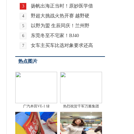
扬帆出海正当时！原妙医学借
3
野超大挑战火热开赛 越野硬
4
以野为盟 生辰同庆！兰州野
5
东莞冬至不宅家！BJ40
6
女车主买车比选对象要求还高
7
热点图片
广汽本田VE-1 绿
热烈祝贺千军万酱集团