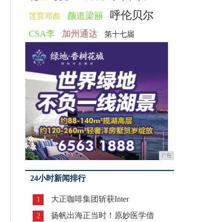
呼伦贝尔
颜道梁丽
莲育邓彪
CSA李
加州通达
第十七届
广告
24小时新闻排行
大正咖啡集团斩获Inter
1
扬帆出海正当时！原妙医学借
2