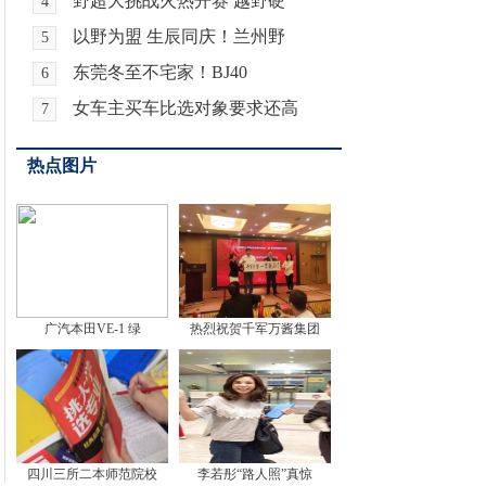
野超大挑战火热开赛 越野硬
4
以野为盟 生辰同庆！兰州野
5
东莞冬至不宅家！BJ40
6
女车主买车比选对象要求还高
7
热点图片
广汽本田VE-1 绿
热烈祝贺千军万酱集团
四川三所二本师范院校
李若彤“路人照”真惊