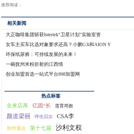
推荐阅读：
相关新闻
大正咖啡集团斩获Intertek“卫星计划”实验室资
女车主买车比选对象要求还高？小鹏G3i和AION Y
环保纸尿裤：可持续发展的未来！
一碗抚州米粉折射的江西情
创业加盟首选一站式平台898加盟网
热点标签
全来店再
亿固“长
莲育邓彪
颜道梁丽
CSA李
呼伦贝尔
沙利文权
第十七届
加州通达