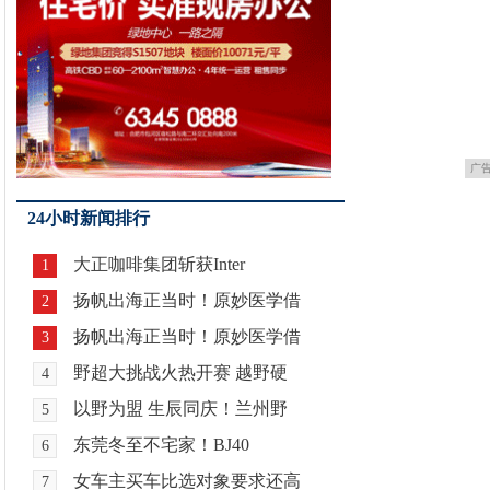
广
24小时新闻排行
大正咖啡集团斩获Inter
1
扬帆出海正当时！原妙医学借
2
扬帆出海正当时！原妙医学借
3
野超大挑战火热开赛 越野硬
4
以野为盟 生辰同庆！兰州野
5
东莞冬至不宅家！BJ40
6
女车主买车比选对象要求还高
7