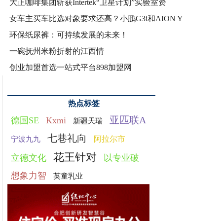
大正咖啡集团斩获Intertek“卫星计划”实验室资
女车主买车比选对象要求还高？小鹏G3i和AION Y
环保纸尿裤：可持续发展的未来！
一碗抚州米粉折射的江西情
创业加盟首选一站式平台898加盟网
热点标签
亚匹联A
德国SE
Kxmi
新疆天瑞
七巷礼向
阿拉尔市
宁波九九
花王针对
立德文化
以专业破
想象力智
英童乳业