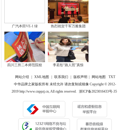
广汽本田VE-1 绿
热烈祝贺千军万酱集团
四川三所二本师范院校
李若彤“路人照”真惊
网站介绍
|
XML地图
|
联系我们
|
版权声明
|
网站地图
TXT
中华品牌之家版权所有 未经允许 请勿复制或镜像 Copyright © 2012-
2019 http://www.cnppzj.cn, All rights reserved.
浙ICP备2023016433号-35