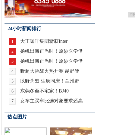
广
24小时新闻排行
大正咖啡集团斩获Inter
1
扬帆出海正当时！原妙医学借
2
扬帆出海正当时！原妙医学借
3
野超大挑战火热开赛 越野硬
4
以野为盟 生辰同庆！兰州野
5
东莞冬至不宅家！BJ40
6
女车主买车比选对象要求还高
7
热点图片