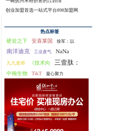
一碗抚州米粉折射的江西情
创业加盟首选一站式平台898加盟网
热点标签
硬岩之下
安喜莱国
徐军：以
南洋迪克
NaNa
工业废气
三壹肽：
《技术向
九九老师
中翰生物
TikT
凝心聚力