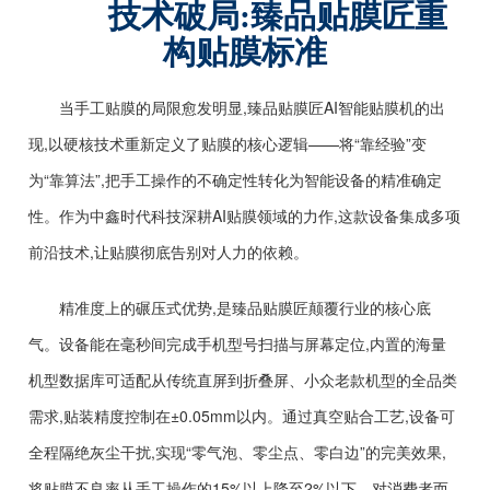
技术破局:臻品贴膜匠重
构贴膜标准
当手工贴膜的局限愈发明显,臻品贴膜匠AI智能贴膜机的出
现,以硬核技术重新定义了贴膜的核心逻辑——将“靠经验”变
为“靠算法”,把手工操作的不确定性转化为智能设备的精准确定
性。作为中鑫时代科技深耕AI贴膜领域的力作,这款设备集成多项
前沿技术,让贴膜彻底告别对人力的依赖。
精准度上的碾压式优势,是臻品贴膜匠颠覆行业的核心底
气。设备能在毫秒间完成手机型号扫描与屏幕定位,内置的海量
机型数据库可适配从传统直屏到折叠屏、小众老款机型的全品类
需求,贴装精度控制在±0.05mm以内。通过真空贴合工艺,设备可
全程隔绝灰尘干扰,实现“零气泡、零尘点、零白边”的完美效果,
将贴膜不良率从手工操作的15%以上降至2%以下。对消费者而