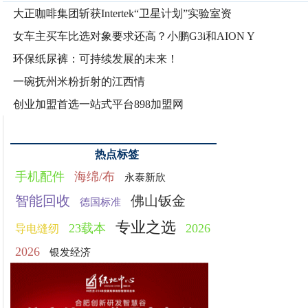
大正咖啡集团斩获Intertek“卫星计划”实验室资
女车主买车比选对象要求还高？小鹏G3i和AION Y
环保纸尿裤：可持续发展的未来！
一碗抚州米粉折射的江西情
创业加盟首选一站式平台898加盟网
热点标签
手机配件
海绵/布
永泰新欣
智能回收
佛山钣金
德国标准
专业之选
23载本
2026
导电缝纫
2026
银发经济