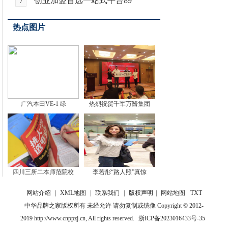
创业加盟首选一站式平台89
7
热点图片
广汽本田VE-1 绿
热烈祝贺千军万酱集团
四川三所二本师范院校
李若彤“路人照”真惊
网站介绍
|
XML地图
|
联系我们
|
版权声明
|
网站地图
TXT
中华品牌之家版权所有 未经允许 请勿复制或镜像 Copyright © 2012-
2019 http://www.cnppzj.cn, All rights reserved.
浙ICP备2023016433号-35