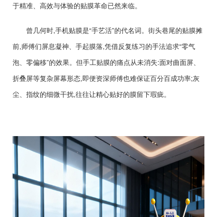
于精准、高效与体验的贴膜革命已然来临。
曾几何时,手机贴膜是“手艺活”的代名词。街头巷尾的贴膜摊
前,师傅们屏息凝神、手起膜落,凭借反复练习的手法追求“零气
泡、零偏移”的效果。但手工贴膜的痛点从未消失:面对曲面屏、
折叠屏等复杂屏幕形态,即便资深师傅也难保证百分百成功率;灰
尘、指纹的细微干扰,往往让精心贴好的膜留下瑕疵。