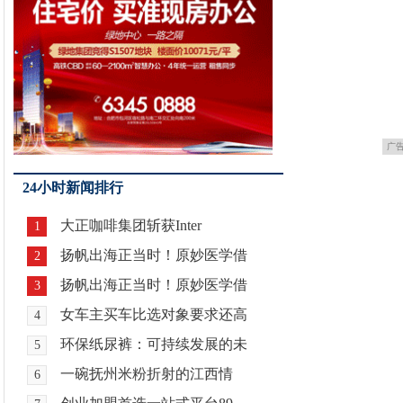
广
24小时新闻排行
大正咖啡集团斩获Inter
1
扬帆出海正当时！原妙医学借
2
扬帆出海正当时！原妙医学借
3
女车主买车比选对象要求还高
4
环保纸尿裤：可持续发展的未
5
一碗抚州米粉折射的江西情
6